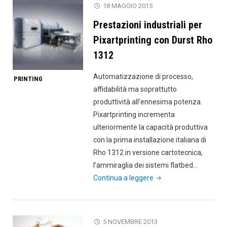
18 MAGGIO 2015
Prestazioni industriali per
Pixartprinting con Durst Rho
1312
Automatizzazione di processo,
PRINTING
affidabilità ma soprattutto
produttività all’ennesima potenza.
Pixartprinting incrementa
ulteriormente la capacità produttiva
con la prima installazione italiana di
Rho 1312 in versione cartotecnica,
l’ammiraglia dei sistemi flatbed…
"Prestazioni
Continua a leggere
industriali
per
Pixartprinting
5 NOVEMBRE 2013