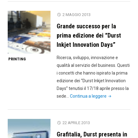
novità
Durst
2 MAGGIO 2013
a
Grande successo per la
Fespa
2013"
prima edizione dei “Durst
Inkjet Innovation Days”
Ricerca, sviluppo, innovazione e
PRINTING
qualità al servizio del business. Questi
i concetti che hanno ispirato la prima
edizione dei “Durst Inkjet Innovation
Days” tenutisi il 17/18 aprile presso la
"Grande
sede…
Continua a leggere
successo
per
la
22 APRILE 2013
prima
Grafitalia, Durst presenta in
edizione