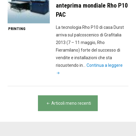
dei
anteprima mondiale Rho P10
“Durst
PAC
Inkjet
Innovation
La tecnologia Rho P10 di casa Durst
PRINTING
Days”"
arriva sul palcoscenico di Grafitalia
2013 (7 – 11 maggio, Rho
Fieramilano) forte del successo di
vendite e installazioni che sta
"Grafita
riscuotendo in…
Continua a leggere
Durst
presen
in
antepr
Navigazione
mondia
Articoli meno recenti
articoli
Rho
P10
PAC"