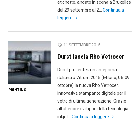
etichette, andato in scena a Bruxelles
dal 29 settembre al 2…
Continua a
"Labelexpo
leggere
Europe
è
sempre
11 SETTEMBRE 2015
più
Durst lancia Rho Vetrocer
digital"
Durst presenterà in anteprima
italiana a Vitrum 2015 (Milano, 06-09
ottobre) la nuova Rho Vetrocer,
PRINTING
innovativa stampante digitale per il
vetro di ultima generazione. Grazie
all’ulteriore sviluppo della tecnologia
"Durst
inkjet…
Continua a leggere
lancia
Rho
Vetrocer"