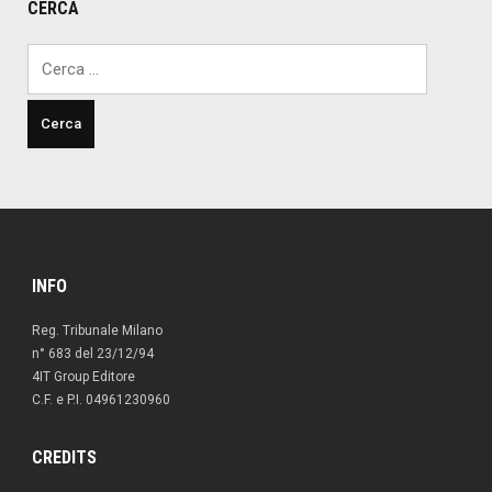
CERCA
Ricerca
per:
INFO
Reg. Tribunale Milano
n° 683 del 23/12/94
4IT Group Editore
C.F. e P.I. 04961230960
CREDITS