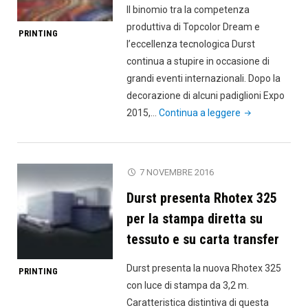
Il binomio tra la competenza
produttiva di Topcolor Dream e
PRINTING
l’eccellenza tecnologica Durst
continua a stupire in occasione di
grandi eventi internazionali. Dopo la
decorazione di alcuni padiglioni Expo
"Topcolor
2015,…
Continua a leggere
Dream
colora
la
7 NOVEMBRE 2016
Fashion
Durst presenta Rhotex 325
Week
con
per la stampa diretta su
Durst"
tessuto e su carta transfer
Durst presenta la nuova Rhotex 325
PRINTING
con luce di stampa da 3,2 m.
Caratteristica distintiva di questa