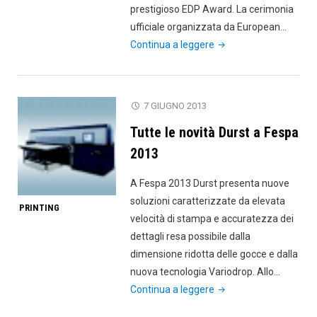
prestigioso EDP Award. La cerimonia
ufficiale organizzata da European…
"Durst
Continua a leggere
Rho
P10
250
7 GIUGNO 2013
si
Tutte le novità Durst a Fespa
aggiudica
il
2013
premio
A Fespa 2013 Durst presenta nuove
EDP
soluzioni caratterizzate da elevata
Migliore
PRINTING
velocità di stampa e accuratezza dei
stampante
dettagli resa possibile dalla
UV
dimensione ridotta delle gocce e dalla
ibrida"
nuova tecnologia Variodrop. Allo…
"Tutte
Continua a leggere
le