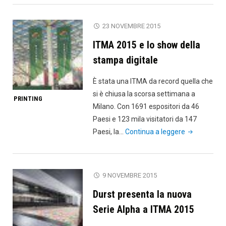
2016,
tutte
23 NOVEMBRE 2015
le
ITMA 2015 e lo show della
novità"
stampa digitale
È stata una ITMA da record quella che
si è chiusa la scorsa settimana a
PRINTING
Milano. Con 1691 espositori da 46
Paesi e 123 mila visitatori da 147
"ITMA
Paesi, la…
Continua a leggere
2015
e
lo
9 NOVEMBRE 2015
show
Durst presenta la nuova
della
stampa
Serie Alpha a ITMA 2015
digitale"