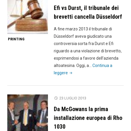
con
Efi vs Durst, il tribunale dei
Durst
Rho
brevetti cancella Düsseldorf
1312"
A fine marzo 2013 il tribunale di
Düsseldorf aveva giudicato una
PRINTING
controversia sorta fra Durst e Efi
riguardo a una violazione di brevetto,
esprimendosi a favore dell’azienda
altoatesina. Oggi, a…
Continua a
"Efi
leggere
vs
Durst,
il
23 LUGLIO 2013
tribunale
Da McGowans la prima
dei
brevetti
installazione europea di Rho
cancella
1030