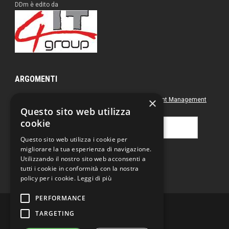
DDm è edito da
ARGOMENTI
×
Approfondimenti
Box nero
Direct Marketing
Document Management
Questo sito web utilizza
Green
Postal & Mail
Printing
cookie
Ricerca
per:
Questo sito web utilizza i cookie per
migliorare la tua esperienza di navigazione.
Utilizzando il nostro sito web acconsenti a
tutti i cookie in conformità con la nostra
policy per i cookie.
Leggi di più
PERFORMANCE
TARGETING