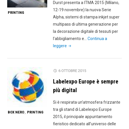
Durst presenta a ITMA 2015 (Milano,
12-19 novembre) la nuova Serie
PRINTING
Alpha, sistemi di stampa inkjet super
multipass di ultima generazione per
la decorazione digitale di tessuti per
l’abbigliamento e…
Continua a
"Durst
leggere
presenta
la
nuova
6 OTTOBRE 2015
Serie
Labelexpo Europe è sempre
Alpha
a
più digital
ITMA
Si è respirata un’atmosfera frizzante
2015"
tra gli stand di Labelexpo Europe
BOX NERO
PRINTING
,
2015, il principale appuntamento
fieristico dedicato all’universo delle