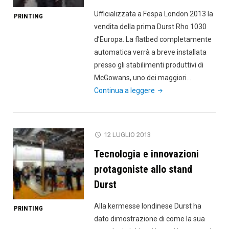
Düsseldorf"
Ufficializzata a Fespa London 2013 la
PRINTING
vendita della prima Durst Rho 1030
d’Europa. La flatbed completamente
automatica verrà a breve installata
presso gli stabilimenti produttivi di
McGowans, uno dei maggiori…
"Da
Continua a leggere
McGowans
la
prima
12 LUGLIO 2013
installazione
Tecnologia e innovazioni
europea
di
protagoniste allo stand
Rho
Durst
1030"
Alla kermesse londinese Durst ha
PRINTING
dato dimostrazione di come la sua