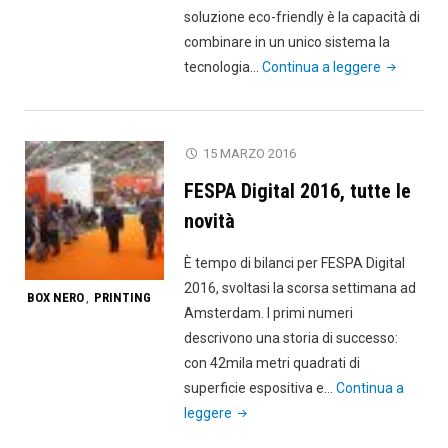
soluzione eco-friendly è la capacità di
combinare in un unico sistema la
"Durst
tecnologia…
Continua a leggere
presenta
Rhotex
325
15 MARZO 2016
per
FESPA Digital 2016, tutte le
la
stampa
novità
diretta
È tempo di bilanci per FESPA Digital
su
2016, svoltasi la scorsa settimana ad
tessuto
BOX NERO
PRINTING
,
Amsterdam. I primi numeri
e
descrivono una storia di successo:
su
con 42mila metri quadrati di
carta
superficie espositiva e…
Continua a
transfer"
"FESPA
leggere
Digital