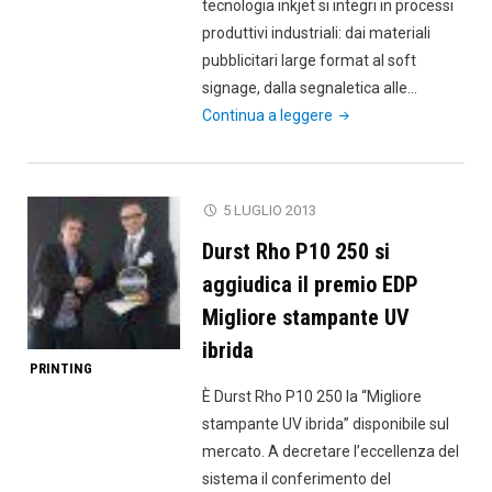
tecnologia inkjet si integri in processi
produttivi industriali: dai materiali
pubblicitari large format al soft
signage, dalla segnaletica alle…
"Tecnologia
Continua a leggere
e
innovazioni
protagoniste
5 LUGLIO 2013
allo
Durst Rho P10 250 si
stand
Durst"
aggiudica il premio EDP
Migliore stampante UV
ibrida
PRINTING
È Durst Rho P10 250 la “Migliore
stampante UV ibrida” disponibile sul
mercato. A decretare l’eccellenza del
sistema il conferimento del