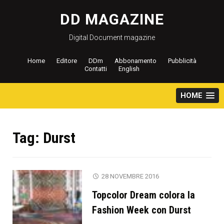
Salta
al
DD MAGAZINE
contenuto
Digital Document magazine
Home
Editore
DDm
Abbonamento
Pubblicità
Contatti
English
HOME
Tag:
Durst
28 NOVEMBRE 2016
Topcolor Dream colora la
Fashion Week con Durst