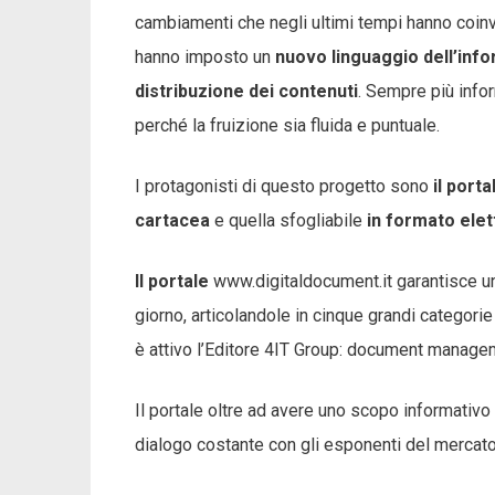
cambiamenti che negli ultimi tempi hanno coinv
hanno imposto un
nuovo linguaggio dell’inf
distribuzione dei contenuti
. Sempre più infor
perché la fruizione sia fluida e puntuale.
I protagonisti di questo progetto sono
il port
cartacea
e quella sfogliabile
in formato elet
Il portale
www.digitaldocument.it garantisce una 
giorno, articolandole in cinque grandi categorie
è attivo l’Editore 4IT Group: document manageme
Il portale oltre ad avere uno scopo informativo e
dialogo costante con gli esponenti del mercato e