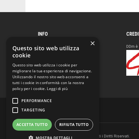
INFO
CRED
×
Questo sito web utilizza
Reg. Tribunale Milano
DDm è 
n° 683 del 23/12/94
cookie
4IT Group Editore
Questo sito web utilizza i cookie per
C.F. e P.I. 04961230960
migliorare la tua esperienza di navigazione.
Utilizzando il nostro sito web acconsenti a
tutti i cookie in conformità con la nostra
policy per i cookie.
Leggi di più
PERFORMANCE
TARGETING
ACCETTA TUTTO
RIFIUTA TUTTO
Copyright © 2026 DD magazine. Tutti i Diritti Riservati.
MOSTRA DETTAGLI