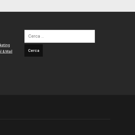
Ricerca
per:
keting
l & Mail