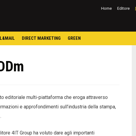
Salta
al
Home
Editore
contenuto
L&MAIL
DIRECT MARKETING
GREEN
DDm
 editoriale multi-piattaforma che eroga attraverso
informazioni e approfondimenti sull’industria della stampa,
.
itore 4IT Group ha voluto dare agli importanti