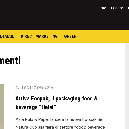
Salta
al
Home
Editore
contenuto
L&MAIL
DIRECT MARKETING
GREEN
menti
18 OTTOBRE 2016
Arriva Foopak, il packaging food &
beverage “Halal”
Asia Pulp & Paper lancerà la nuova Foopak Bio
Natura Cup alla fiera di settore food& beverage