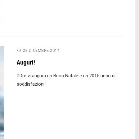
prima
NoeCha1
in
Messico"
23 DICEMBRE 2014
Auguri!
DDm vi augura un Buon Natale e un 2015 ricco di
soddisfazioni!