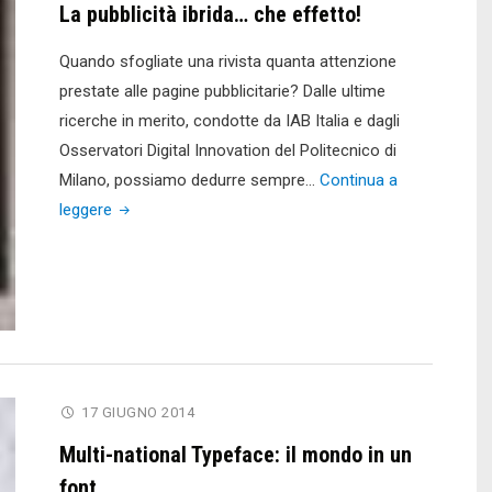
roaming"
La pubblicità ibrida… che effetto!
Quando sfogliate una rivista quanta attenzione
prestate alle pagine pubblicitarie? Dalle ultime
ricerche in merito, condotte da IAB Italia e dagli
Osservatori Digital Innovation del Politecnico di
Milano, possiamo dedurre sempre…
Continua a
"La
leggere
pubblicità
ibrida…
che
effetto!"
17 GIUGNO 2014
Multi-national Typeface: il mondo in un
font