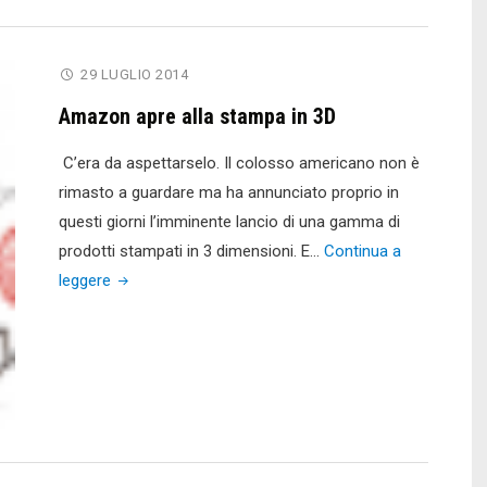
la
stampante
29 LUGLIO 2014
ricaricabile"
Amazon apre alla stampa in 3D
C’era da aspettarselo. Il colosso americano non è
rimasto a guardare ma ha annunciato proprio in
questi giorni l’imminente lancio di una gamma di
prodotti stampati in 3 dimensioni. E…
Continua a
"Amazon
leggere
apre
alla
stampa
in
3D"