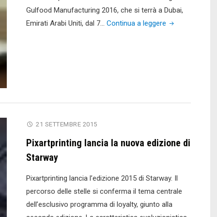
Gulfood Manufacturing 2016, che si terrà a Dubai,
"Arriva
Emirati Arabi Uniti, dal 7…
Continua a leggere
Foopak,
il
packaging
food
&
beverage
“Halal”"
21 SETTEMBRE 2015
Pixartprinting lancia la nuova edizione di
Starway
Pixartprinting lancia l’edizione 2015 di Starway. Il
percorso delle stelle si conferma il tema centrale
dell’esclusivo programma di loyalty, giunto alla