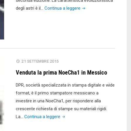
seconda edizione. La caratteristica evoluzionistica
"Pixartprinting
degli astri è il…
Continua a leggere
lancia
la
nuova
edizione
di
Starway"
21 SETTEMBRE 2015
Venduta la prima NoeCha1 in Messico
DPR, società specializzata in stampa digitale e wide
format, è il primo stampatore messicano a
investire in una NoeCha1, per rispondere alla
crescente richiesta di stampe su materiali rigidi.
"Venduta
La…
Continua a leggere
la