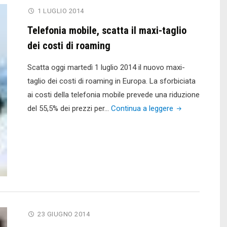
1 LUGLIO 2014
Telefonia mobile, scatta il maxi-taglio
dei costi di roaming
Scatta oggi martedì 1 luglio 2014 il nuovo maxi-
taglio dei costi di roaming in Europa. La sforbiciata
ai costi della telefonia mobile prevede una riduzione
"Telefonia
del 55,5% dei prezzi per…
Continua a leggere
mobile,
scatta
il
maxi-
taglio
dei
costi
23 GIUGNO 2014
di