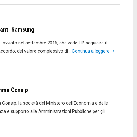
silenziosa"
rivoluziona
il
mondo
panti Samsung
dei
RAEE"
e, avviato nel settembre 2016, che vede HP acquisire il
"HP
ccordo, del valore complessivo di…
Continua a leggere
completa
l’acquisizione
delle
stampanti
amma Consip
Samsung"
Consip, la società del Ministero dell’Economia e delle
za e supporto alle Amministrazioni Pubbliche per gli