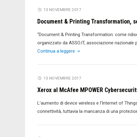
nuovi
13 NOVEMBRE 2017
ruoli
Document & Printing Transformation, se
nell’organigr
Consip"
“Document & Printing Transformation: come ridisegn
organizzato da ASSO.IT, associazione nazionale p
"Document
Continua a leggere
&
Printing
Transformation,
13 NOVEMBRE 2017
se
Xerox al McAfee MPOWER Cybersecuri
ne
parla
L’aumento di device wireless e l’Internet of Things
il
connettività, tuttavia la mancanza di una protez
22
novembre"