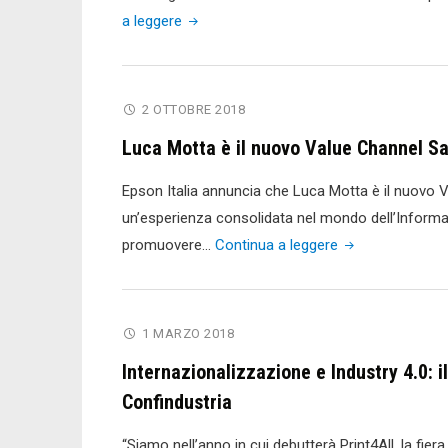
"La
a leggere
terza
ricerca
ASSO.IT:
2 OTTOBRE 2018
Printing
Luca Motta è il nuovo Value Channel Sa
4.0
–
Epson Italia annuncia che Luca Motta è il nuovo V
Standard
un’esperienza consolidata nel mondo dell’Informat
normativi
"Luca
promuovere…
Continua a leggere
e
Motta
buone
è
pratiche
il
1 MARZO 2018
d’uso
nuovo
Internazionalizzazione e Industry 4.0: i
per
Value
le
Confindustria
Channel
Imprese
Sales
“Siamo nell’anno in cui debutterà Print4All, la fier