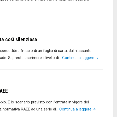
a così silenziosa
rcettibile fruscio di un foglio di carta, dal rilassante
"Brother
ade. Sapreste esprimere il livello di…
Continua a leggere
L2000:
la
stampa
non
RAEE
è
mai
oppio. È lo scenario previsto con l’entrata in vigore del
stata
"L’open
la normativa RAEE ad una serie di…
Continua a leggere
così
scope