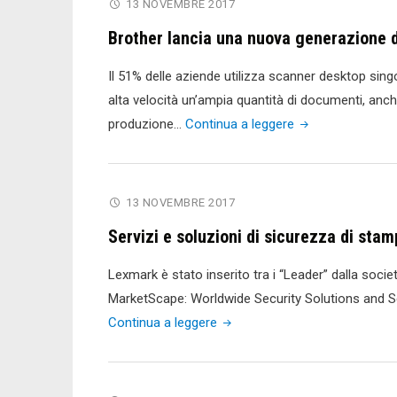
13 NOVEMBRE 2017
Brother lancia una nuova generazione 
Il 51% delle aziende utilizza scanner desktop singo
alta velocità un’ampia quantità di documenti, anch
"Brother
produzione…
Continua a leggere
lancia
una
nuova
13 NOVEMBRE 2017
generazione
Servizi e soluzioni di sicurezza di sta
di
scanner"
Lexmark è stato inserito tra i “Leader” dalla soci
MarketScape: Worldwide Security Solutions and 
"Servizi
Continua a leggere
e
soluzioni
di