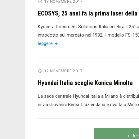
13 NOVEMBRE 2017
sicurezza
ECOSYS, 25 anni fa la prima laser del
di
stampa,
Kyocera Document Solutions Italia celebra il 25° 
Lexmark
introdotto sul mercato nel 1992, il modello FS-15
è
"ECOSYS,
leggere
Leader
25
per
anni
IDC"
fa
12 NOVEMBRE 2017
la
Hyundai Italia sceglie Konica Minolta
prima
laser
La sede centrale Hyundai Italia a Milano è distribui
della
in via Giovanni Bensi. L’azienda si è rivolta a Micr
gamma"
Navigazione
Art