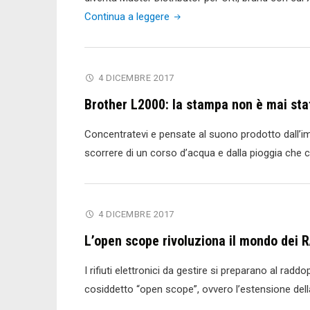
"Xpres
Continua a leggere
è
Master
Distributor
4 DICEMBRE 2017
OKI"
Brother L2000: la stampa non è mai stat
Concentratevi e pensate al suono prodotto dall’impe
scorrere di un corso d’acqua e dalla pioggia che c
4 DICEMBRE 2017
L’open scope rivoluziona il mondo dei 
I rifiuti elettronici da gestire si preparano al radd
cosiddetto “open scope”, ovvero l’estensione del