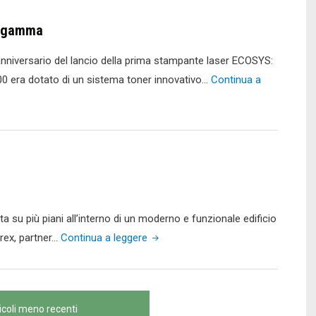
la gamma
anniversario del lancio della prima stampante laser ECOSYS:
00 era dotato di un sistema toner innovativo…
Continua a
ta su più piani all’interno di un moderno e funzionale edificio
"Hyundai
orex, partner…
Continua a leggere
Italia
sceglie
Konica
icoli meno recenti
Minolta"