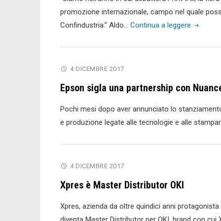
e
Manager
promozione internazionale, campo nel quale possi
PA"
di
"Internaz
Confindustria.” Aldo…
Continua a leggere
Epson
e
Italia"
Industry
4.0:
4 DICEMBRE 2017
il
Epson sigla una partnership con Nuanc
know
how
Pochi mesi dopo aver annunciato lo stanziamento d
di
e produzione legate alle tecnologie e alle stampant
ACIMGA
al
servizio
4 DICEMBRE 2017
di
Xpres è Master Distributor OKI
Confindus
Xpres, azienda da oltre quindici anni protagonista n
diventa Master Distributor per OKI, brand con cui 