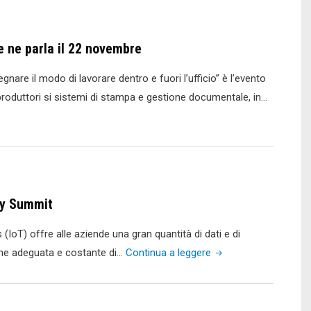
 ne parla il 22 novembre
amma
are il modo di lavorare dentro e fuori l’ufficio” è l’evento
roduttori si sistemi di stampa e gestione documentale, in…
ty Summit
 (IoT) offre alle aziende una gran quantità di dati e di
"Xerox
ione adeguata e costante di…
Continua a leggere
al
McAfee
MPOWER