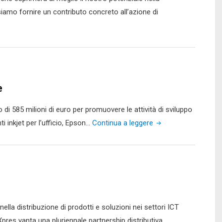
amo fornire un contributo concreto all’azione di
ionalizzazione
e
i 585 milioni di euro per promuovere le attività di sviluppo
"Epson
i inkjet per l’ufficio, Epson…
Continua a leggere
sigla
una
partnership
con
tria"
Nuance"
ella distribuzione di prodotti e soluzioni nei settori ICT
Xpres vanta una pluriennale partnership distributiva.…