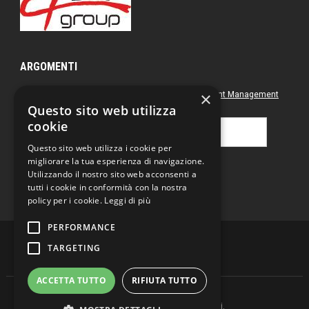
ARGOMENTI
×
Approfondimenti
Box nero
Direct Marketing
Document Management
Questo sito web utilizza
Green
Postal & Mail
Printing
cookie
Ricerca
per:
Questo sito web utilizza i cookie per
migliorare la tua esperienza di navigazione.
Utilizzando il nostro sito web acconsenti a
tutti i cookie in conformità con la nostra
policy per i cookie.
Leggi di più
PERFORMANCE
TARGETING
ACCETTA TUTTO
RIFIUTA TUTTO
Copyright © 2026 DD magazine. Tutti i Diritti Riservati.