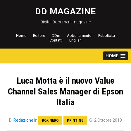
Salta
al
DD MAGAZINE
contenuto
Digital Document magazine
Home
Editore
DDm
Abbonamento
Pubblicità
Contatti
English
HOME
Luca Motta è il nuovo Value
Channel Sales Manager di Epson
Italia
Di
Redazione
in
2 Ottobre 2018
BOX NERO
PRINTING