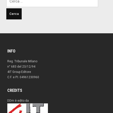
per:
INFO
Reg. Tribunale Milano
n° 683 del 23/12/94
4IT Group Editore
C.F. e P.I. 04961230960
CREDITS
DDm è edito da