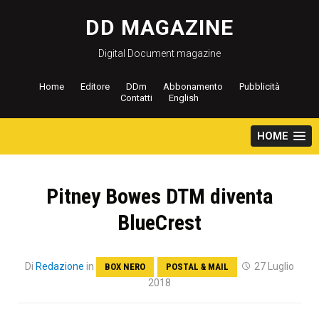
Salta
al
DD MAGAZINE
contenuto
Digital Document magazine
Home
Editore
DDm
Abbonamento
Pubblicità
Contatti
English
HOME
Pitney Bowes DTM diventa
BlueCrest
Di
Redazione
in
27 Luglio
BOX NERO
POSTAL & MAIL
2018