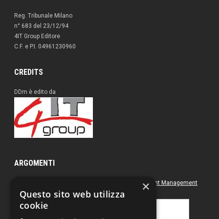
Reg. Tribunale Milano
n° 683 del 23/12/94
4IT Group Editore
C.F. e P.I. 04961230960
CREDITS
DDm è edito da
ARGOMENTI
×
Approfondimenti
Box nero
Direct Marketing
Document Management
Questo sito web utilizza
Green
Postal & Mail
Printing
cookie
Ricerca
per: