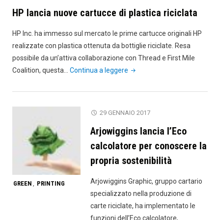
piaci
HP lancia nuove cartucce di plastica riciclata
ti
cance
HP Inc. ha immesso sul mercato le prime cartucce originali HP
realizzate con plastica ottenuta da bottiglie riciclate. Resa
possibile da un’attiva collaborazione con Thread e First Mile
"HP
Coalition, questa…
Continua a leggere
lancia
nuove
cartucce
29 GENNAIO 2017
di
Arjowiggins lancia l’Eco
plastica
riciclata"
calcolatore per conoscere la
propria sostenibilità
Arjowiggins Graphic, gruppo cartario
GREEN
PRINTING
,
specializzato nella produzione di
carte riciclate, ha implementato le
funzioni dell’Eco calcolatore,