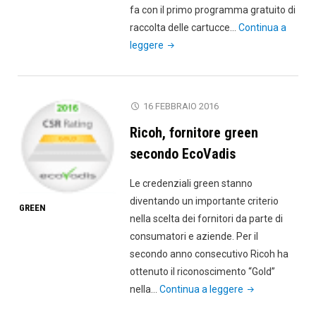
fa con il primo programma gratuito di
raccolta delle cartucce…
Continua a
"Green
leggere
e
oltre:
Lexmark
16 FEBBRAIO 2016
a
Ricoh, fornitore green
tutta
sostenibilità"
secondo EcoVadis
Le credenziali green stanno
diventando un importante criterio
GREEN
nella scelta dei fornitori da parte di
consumatori e aziende. Per il
secondo anno consecutivo Ricoh ha
ottenuto il riconoscimento “Gold”
"Ricoh,
nella…
Continua a leggere
fornitore