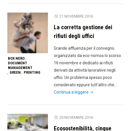
lancia
il
21 NOVEMBRE 2016
Green
La corretta gestione dei
Printin
Trainin
rifiuti degli uffici
Kit"
Grande affluenza per il convegno
organizzato da eco-nomos lo scorso
BOX NERO
,
16 novembre e dedicato ai rifiuti
DOCUMENT
MANAGEMENT
derivati da attività lavorative negli
GREEN
PRINTING
,
,
uffici. Un problema spesso poco
considerato eppure tutt’altro che…
"La
Continua a leggere
corretta
gestione
dei
20 NOVEMBRE 2016
rifiuti
Ecosostenibilità, cinque
degli