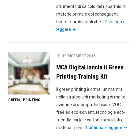
strumento di calcolo del risparmio di
materie prime e dei conseguenti
benefici ambientali che…
Continua a
"Arjowiggins
leggere
lancia
l’Eco
calcolatore
19 DICEMBRE 2016
per
MCA Digital lancia il Green
conoscere
la
Printing Training Kit
propria
Il green printing è ormai un mantra
sostenibilità"
nelle strategie di marketing di molte
GREEN
PRINTING
,
aziende di stampa. Inchiostri VOC
free ed eco-solvent, tecnologie eco-
friendly, carte e cartoncini riciclati e
"MCA
materiali privi…
Continua a leggere
Digital