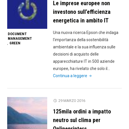
Le imprese europee non
tutela
dell’ambi
investono sull’efficienza
energetica in ambito IT
Una nuova ricerca Epson che indaga
DOCUMENT
MANAGEMENT
l'importanza della sostenibilità
GREEN
,
ambientale e la sua influenza sulle
decisioni di acquisto delle
apparecchiature IT in 500 aziende
europee, ha rivelato che solo il…
"Le
Continua a leggere
imprese
europee
non
29 MARZO 2016
investono
125mila ordini a impatto
sull’efficienza
energetica
neutro sul clima per
in
Onlineprinters