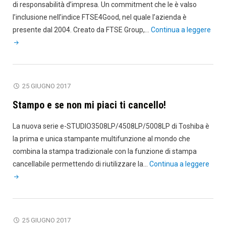
di responsabilità d’impresa. Un commitment che le è valso
l’inclusione nell’indice FTSE4Good, nel quale l’azienda è
"La
presente dal 2004. Creato da FTSE Group,…
Continua a leggere
CSR
di
Rico
è
25 GIUGNO 2017
di
Stampo e se non mi piaci ti cancello!
nuo
nel
La nuova serie e-STUDIO3508LP/4508LP/5008LP di Toshiba è
FTS
la prima e unica stampante multifunzione al mondo che
Inde
combina la stampa tradizionale con la funzione di stampa
"Sta
cancellabile permettendo di riutilizzare la…
Continua a leggere
e
se
non
mi
25 GIUGNO 2017