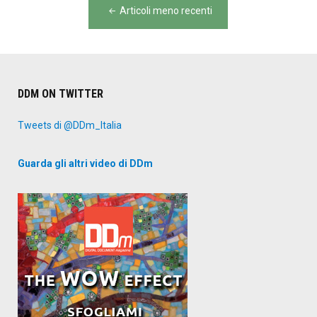
Navigazione
l’impe
Articoli meno recenti
articoli
green
di
Xerox"
DDM ON TWITTER
Tweets di @DDm_Italia
Guarda gli altri video di DDm