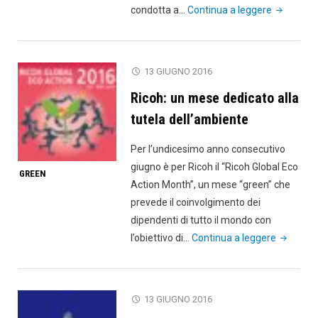
"TwoSide
condotta a…
Continua a leggere
presenta
i
risultati
13 GIUGNO 2016
della
Ricoh: un mese dedicato alla
nuova
ricerca"
tutela dell’ambiente
Per l’undicesimo anno consecutivo
giugno è per Ricoh il “Ricoh Global Eco
GREEN
Action Month”, un mese “green” che
prevede il coinvolgimento dei
dipendenti di tutto il mondo con
"Ricoh:
l’obiettivo di…
Continua a leggere
un
mese
dedicato
13 GIUGNO 2016
alla