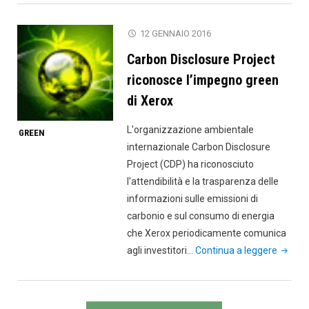
green
secondo
12 GENNAIO 2016
EcoVadis"
Carbon Disclosure Project
riconosce l’impegno green
di Xerox
L'organizzazione ambientale
GREEN
internazionale Carbon Disclosure
Project (CDP) ha riconosciuto
l'attendibilità e la trasparenza delle
informazioni sulle emissioni di
carbonio e sul consumo di energia
che Xerox periodicamente comunica
"Carbo
agli investitori…
Continua a leggere
Disclos
Project
ricono