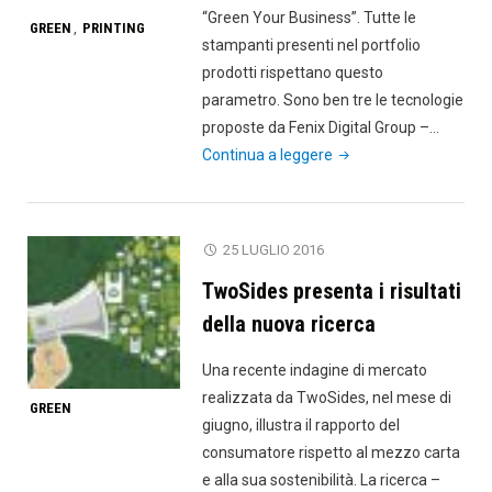
“Green Your Business”. Tutte le
GREEN
PRINTING
,
stampanti presenti nel portfolio
prodotti rispettano questo
parametro. Sono ben tre le tecnologie
proposte da Fenix Digital Group –…
"Fenix
Continua a leggere
DG
a
Viscom
25 LUGLIO 2016
nel
TwoSides presenta i risultati
segno
della
della nuova ricerca
sostenibilità"
Una recente indagine di mercato
realizzata da TwoSides, nel mese di
GREEN
giugno, illustra il rapporto del
consumatore rispetto al mezzo carta
e alla sua sostenibilità. La ricerca –