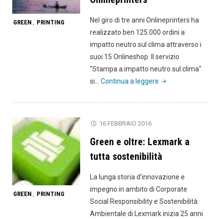
ambito
IT"
Nel giro di tre anni Onlineprinters ha
GREEN
PRINTING
,
realizzato ben 125.000 ordini a
impatto neutro sul clima attraverso i
suoi 15 Onlineshop. Il servizio
"Stampa a impatto neutro sul clima"
"125mila
si…
Continua a leggere
ordini
a
impatto
16 FEBBRAIO 2016
neutro
Green e oltre: Lexmark a
sul
clima
tutta sostenibilità
per
La lunga storia d’innovazione e
Onlineprinters"
impegno in ambito di Corporate
GREEN
PRINTING
,
Social Responsibility e Sostenibilità
Ambientale di Lexmark inizia 25 anni