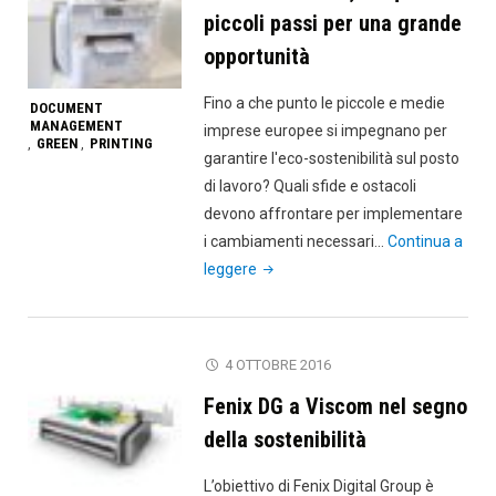
uffici"
piccoli passi per una grande
opportunità
Fino a che punto le piccole e medie
DOCUMENT
MANAGEMENT
imprese europee si impegnano per
GREEN
PRINTING
,
,
garantire l'eco-sostenibilità sul posto
di lavoro? Quali sfide e ostacoli
devono affrontare per implementare
i cambiamenti necessari…
Continua a
"Ecosostenibilità,
leggere
cinque
piccoli
passi
4 OTTOBRE 2016
per
Fenix DG a Viscom nel segno
una
grande
della sostenibilità
opportunità"
L’obiettivo di Fenix Digital Group è