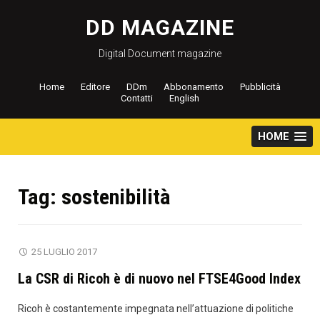
Salta
al
DD MAGAZINE
contenuto
Digital Document magazine
Home
Editore
DDm
Abbonamento
Pubblicità
Contatti
English
HOME
Tag:
sostenibilità
25 LUGLIO 2017
La CSR di Ricoh è di nuovo nel FTSE4Good Index
Ricoh è costantemente impegnata nell’attuazione di politiche