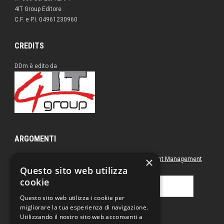
4IT Group Editore
C.F. e P.I. 04961230960
CREDITS
DDm è edito da
ARGOMENTI
×
Approfondimenti
Box nero
Direct Marketing
Document Management
Questo sito web utilizza
Green
Postal & Mail
Printing
cookie
Ricerca
per:
Questo sito web utilizza i cookie per
migliorare la tua esperienza di navigazione.
Utilizzando il nostro sito web acconsenti a