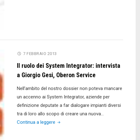
uniFLOW,
la
stampa
mobile
in
cinque
7 FEBBRAIO 2013
punti
di
Il ruolo dei System Integrator: intervista
forza"
a Giorgio Gesi, Oberon Service
Nell’ambito del nostro dossier non poteva mancare
un accenno ai System Integrator, aziende per
definizione deputate a far dialogare impianti diversi
tra di loro allo scopo di creare una nuova…
"Il
Continua a leggere
ruolo
dei