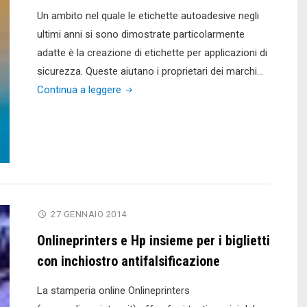
Un ambito nel quale le etichette autoadesive negli
ultimi anni si sono dimostrate particolarmente
adatte è la creazione di etichette per applicazioni di
sicurezza. Queste aiutano i proprietari dei marchi…
"Falsificazione,
Continua a leggere
la
miglior
difesa
è
l’etichetta"
27 GENNAIO 2014
Onlineprinters e Hp insieme per i biglietti
con inchiostro antifalsificazione
La stamperia online Onlineprinters