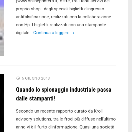
(www.onlineprinters.it) offre, fra i tanti servizi del
proprio shop, degli speciali biglietti d’ingresso
antifalsificazione, realizzati con la collaborazione
con Hp. I biglietti, realizzati con una stampante
"Onlineprinters
digitale…
Continua a leggere
e
Hp
insieme
per
i
6 GIUGNO 2013
biglietti
con
Quando lo spionaggio industriale passa
inchiostro
dalle stampanti!
antifalsificazione"
Secondo un recente rapporto curato da Kroll
advisory solutions, tra le frodi più diffuse nell’ultimo
anno vi è il furto d’informazione. Quasi una società