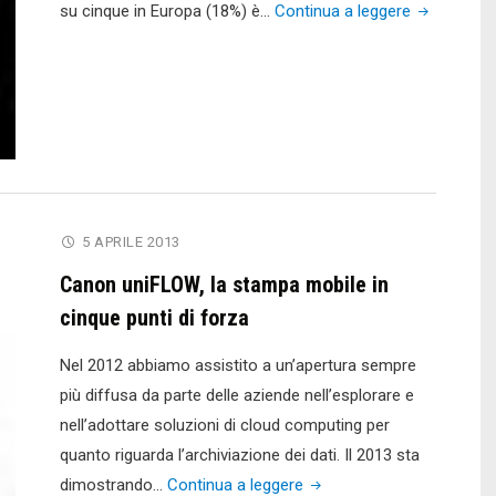
"Quando
su cinque in Europa (18%) è…
Continua a leggere
lo
spionaggio
industriale
passa
dalle
stampanti!"
5 APRILE 2013
Canon uniFLOW, la stampa mobile in
cinque punti di forza
Nel 2012 abbiamo assistito a un’apertura sempre
più diffusa da parte delle aziende nell’esplorare e
nell’adottare soluzioni di cloud computing per
quanto riguarda l’archiviazione dei dati. Il 2013 sta
"Canon
dimostrando…
Continua a leggere