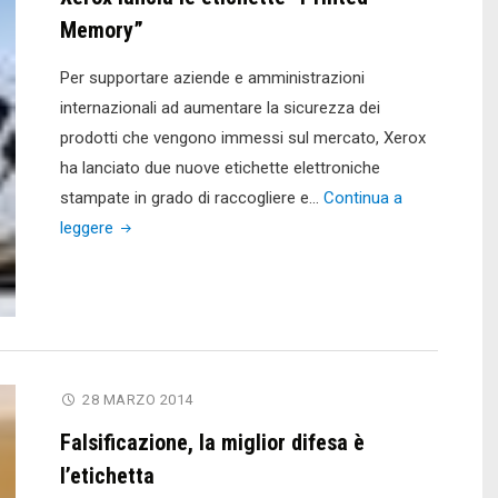
Memory”
Per supportare aziende e amministrazioni
internazionali ad aumentare la sicurezza dei
prodotti che vengono immessi sul mercato, Xerox
ha lanciato due nuove etichette elettroniche
stampate in grado di raccogliere e…
Continua a
"Xerox
leggere
lancia
le
etichette
“Printed
Memory”"
28 MARZO 2014
Falsificazione, la miglior difesa è
l’etichetta