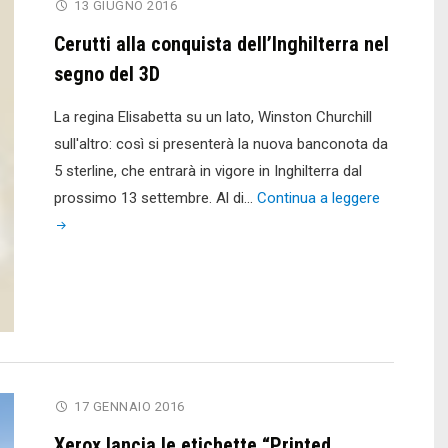
13 GIUGNO 2016
Cerutti alla conquista dell’Inghilterra nel
segno del 3D
La regina Elisabetta su un lato, Winston Churchill
sull'altro: così si presenterà la nuova banconota da
5 sterline, che entrarà in vigore in Inghilterra dal
"Cerutti
prossimo 13 settembre. Al di…
Continua a leggere
alla
conquista
dell’Inghilt
nel
segno
del
3D"
17 GENNAIO 2016
Xerox lancia le etichette “Printed