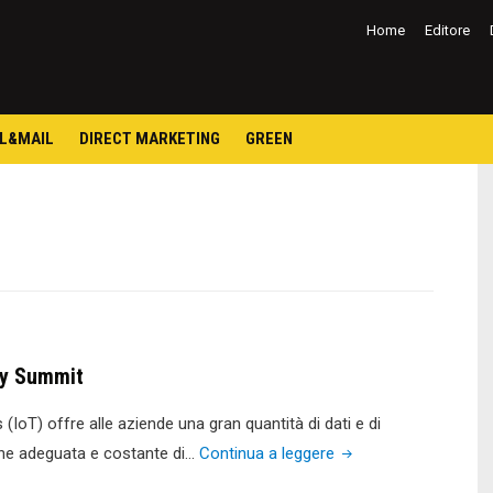
Salta
al
Home
Editore
contenuto
L&MAIL
DIRECT MARKETING
GREEN
ty Summit
 (IoT) offre alle aziende una gran quantità di dati e di
"Xerox
ione adeguata e costante di…
Continua a leggere
al