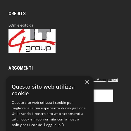
CREDITS
DDm è edito da
ARGOMENTI
×
Approfondimenti
Box nero
Direct Marketing
Document Management
Questo sito web utilizza
Green
Postal & Mail
Printing
cookie
Ricerca
per:
Questo sito web utilizza i cookie per
migliorare la tua esperienza di navigazione.
Utilizzando il nostro sito web acconsenti a
tutti i cookie in conformità con la nostra
policy per i cookie.
Leggi di più