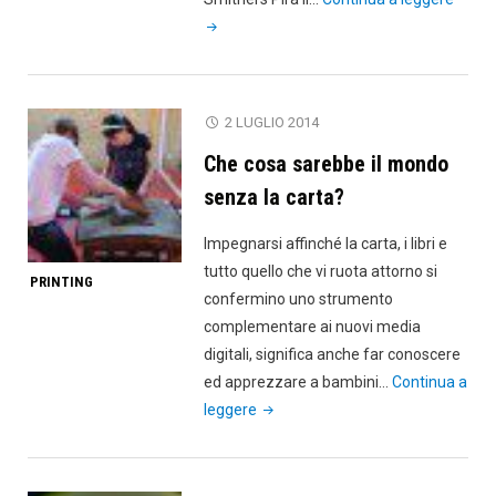
alime
uno
sguar
al
2 LUGLIO 2014
futuro
Che cosa sarebbe il mondo
senza la carta?
Impegnarsi affinché la carta, i libri e
tutto quello che vi ruota attorno si
PRINTING
confermino uno strumento
complementare ai nuovi media
digitali, significa anche far conoscere
ed apprezzare a bambini…
Continua a
"Che
leggere
cosa
sarebbe
il