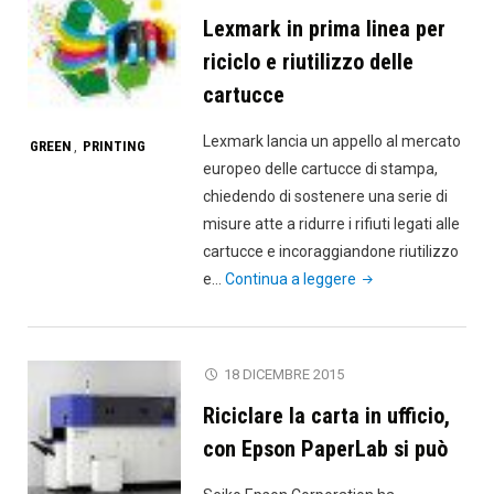
della
Lexmark in prima linea per
carta
supera
riciclo e riutilizzo delle
quota
cartucce
71%"
Lexmark lancia un appello al mercato
GREEN
PRINTING
,
europeo delle cartucce di stampa,
chiedendo di sostenere una serie di
misure atte a ridurre i rifiuti legati alle
cartucce e incoraggiandone riutilizzo
"Lexmark
e…
Continua a leggere
in
prima
linea
18 DICEMBRE 2015
per
Riciclare la carta in ufficio,
riciclo
e
con Epson PaperLab si può
riutilizzo