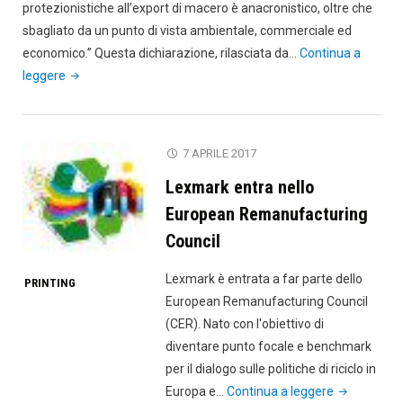
protezionistiche all’export di macero è anacronistico, oltre che
sbagliato da un punto di vista ambientale, commerciale ed
economico.” Questa dichiarazione, rilasciata da…
Continua a
"Riciclo
leggere
della
carta
tra
7 APRILE 2017
export
Lexmark entra nello
e
problematiche"
European Remanufacturing
Council
Lexmark è entrata a far parte dello
PRINTING
European Remanufacturing Council
(CER). Nato con l'obiettivo di
diventare punto focale e benchmark
per il dialogo sulle politiche di riciclo in
"Lexmark
Europa e…
Continua a leggere