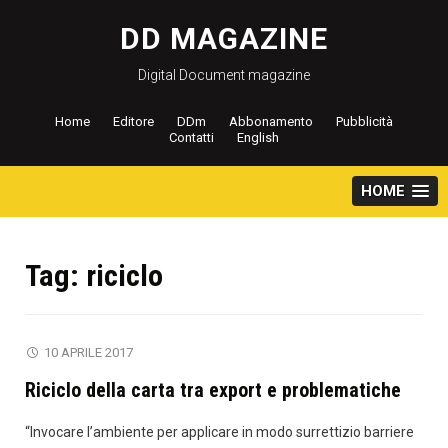
Salta
al
DD MAGAZINE
contenuto
Digital Document magazine
Home
Editore
DDm
Abbonamento
Pubblicità
Contatti
English
HOME
Tag:
riciclo
10 APRILE 2017
Riciclo della carta tra export e problematiche
“Invocare l’ambiente per applicare in modo surrettizio barriere