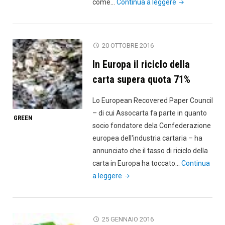
"La
come…
Continua a leggere
corretta
gestione
dei
20 OTTOBRE 2016
rifiuti
In Europa il riciclo della
negli
uffici"
carta supera quota 71%
Lo European Recovered Paper Council
– di cui Assocarta fa parte in quanto
GREEN
socio fondatore dela Confederazione
europea dell'industria cartaria – ha
annunciato che il tasso di riciclo della
carta in Europa ha toccato…
Continua
"In
a leggere
Europa
il
riciclo
25 GENNAIO 2016