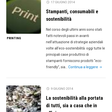
17 GIUGNO 2014
mondo
Stampanti, consumabili e
senza
la
sostenibilità
carta?"
Nel corso degli ultimi anni sono stati
fatti notevoli passi in avanti
PRINTING
nell’attuazione di strategie aziendali
volte all’eco-sostenibilità. oggi tutte le
principali case produttrici di
stampanti forniscono prodotti “eco-
"Stampan
friendly”, sia…
Continua a leggere
consumab
e
sostenibi
9 GIUGNO 2014
La sostenibilità alla portata
di tutti, sia a casa che in