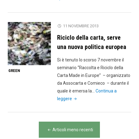
con
stupor
Stampa
11 NOVEMBRE 2013
ad
Riciclo della carta, serve
acqua
e
una nuova politica europea
carte
Si è tenuto lo scorso 7 novembre il
“magic
seminario “Raccolta e Riciclo della
GREEN
Carta Made in Europe” – organizzato
da Assocarta e Comieco – durante il
quale è emersa la…
Continua a
"Riciclo
leggere
della
carta,
serve
Navigazione
una
Articoli meno recenti
nuova