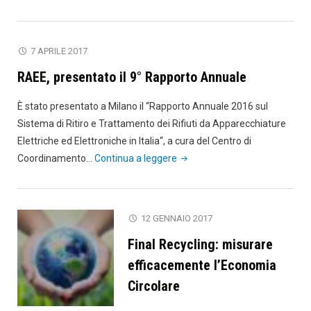
entra
nello
European
7 APRILE 2017
Remanufact
RAEE, presentato il 9° Rapporto Annuale
Council"
È stato presentato a Milano il “Rapporto Annuale 2016 sul
Sistema di Ritiro e Trattamento dei Rifiuti da Apparecchiature
Elettriche ed Elettroniche in Italia“, a cura del Centro di
"RAEE,
Coordinamento…
Continua a leggere
presentato
il
9°
12 GENNAIO 2017
Rapporto
Final Recycling: misurare
Annuale"
efficacemente l’Economia
Circolare