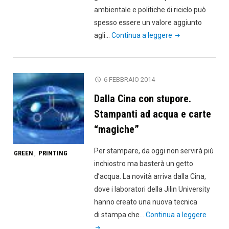
ambientale e politiche di riciclo può
spesso essere un valore aggiunto
"Etichette
agli…
Continua a leggere
e
riciclo,
una
6 FEBBRAIO 2014
storia
Dalla Cina con stupore.
ancora
da
Stampanti ad acqua e carte
scrivere"
“magiche”
Per stampare, da oggi non servirà più
GREEN
PRINTING
,
inchiostro ma basterà un getto
d’acqua. La novità arriva dalla Cina,
dove i laboratori della Jilin University
hanno creato una nuova tecnica
"Dalla
di stampa che…
Continua a leggere
Cina