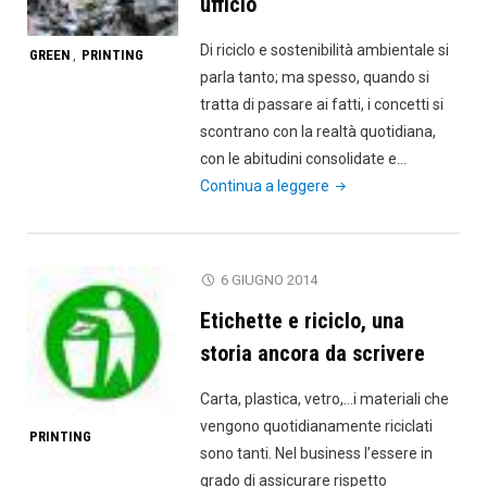
ufficio
Di riciclo e sostenibilità ambientale si
GREEN
PRINTING
,
parla tanto; ma spesso, quando si
tratta di passare ai fatti, i concetti si
scontrano con la realtà quotidiana,
con le abitudini consolidate e…
"La
Continua a leggere
sostenibilità
alla
portata
6 GIUGNO 2014
di
Etichette e riciclo, una
tutti,
sia
storia ancora da scrivere
a
Carta, plastica, vetro,…i materiali che
casa
vengono quotidianamente riciclati
che
PRINTING
sono tanti. Nel business l’essere in
in
grado di assicurare rispetto
ufficio"