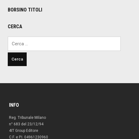
BORSINO TITOLI
CERCA
Ricerca
per:
INFO
Reg. Tribunale Milano
n° 683 del 23/12/94
4IT Group Editore
C.F. e P.I. 04961230960