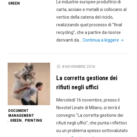
Le industrie europee produttrici di
GREEN
carta, acciaio e metalli si collocano al
vertice della catena del riciclo,
realizzando quel processo di “final
recycling”, che a partire da risorse
"Final
derivanti da…
Continua a leggere
Recycling
misurare
efficace
8 NOVEMBRE 2016
l’Econom
La corretta gestione dei
Circolare
rifiuti negli uffici
Mercoledì 16 novembre, presso il
Novotel Linate di Milano, si terrà il
DOCUMENT
convegno "La corretta gestione dei
MANAGEMENT
GREEN
PRINTING
,
,
rifiuti negli uffici", che punta i riflettori
su un problema spesso sottovalutato