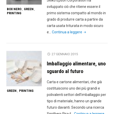
Seiko Epson Corporation ha
delle
sviluppato ciò che ritiene essere il
cartucce"
BOX NERO
GREEN
,
,
primo sistema compatto al mondo in
PRINTING
grado di produrre carta a partire da
carta usata triturata in modo sicuro
"Riciclare
e…
Continua a leggere
la
carta
in
27 GENNAIO 2015
ufficio,
Imballaggio alimentare, uno
con
Epson
sguardo al futuro
PaperLab
Carta e cartone alimentari, che già
si
costituiscono uno dei più grandi e
può"
GREEN
PRINTING
,
polivalenti settori dell’imballaggio per
tipo di materiale, hanno un grande
futuro davanti. Secondo una ricerca
"Imba
Smithers Pira il…
Continua a leggere