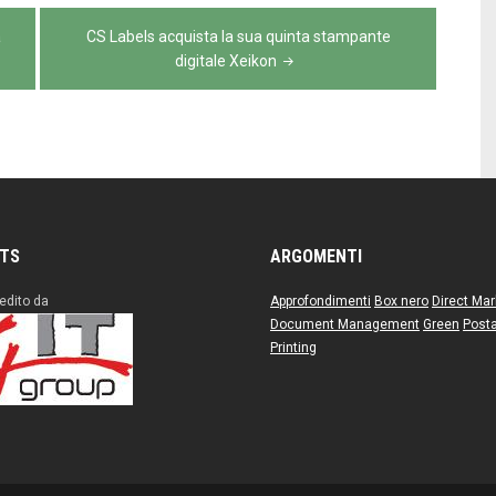
a
CS Labels acquista la sua quinta stampante
digitale Xeikon
ITS
ARGOMENTI
edito da
Approfondimenti
Box nero
Direct Mar
Document Management
Green
Posta
Printing