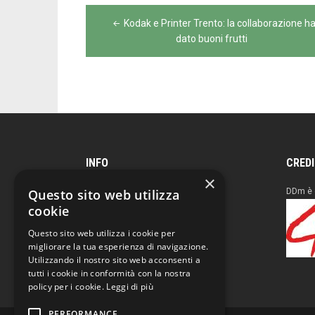
Navigazione
Kodak e Printer Trento: la collaborazione h
articoli
dato buoni frutti
INFO
CRED
×
Questo sito web utilizza
Reg. Tribunale Milano
DDm è 
n° 683 del 23/12/94
cookie
4IT Group Editore
Questo sito web utilizza i cookie per
C.F. e P.I. 04961230960
migliorare la tua esperienza di navigazione.
Utilizzando il nostro sito web acconsenti a
tutti i cookie in conformità con la nostra
policy per i cookie.
Leggi di più
PERFORMANCE