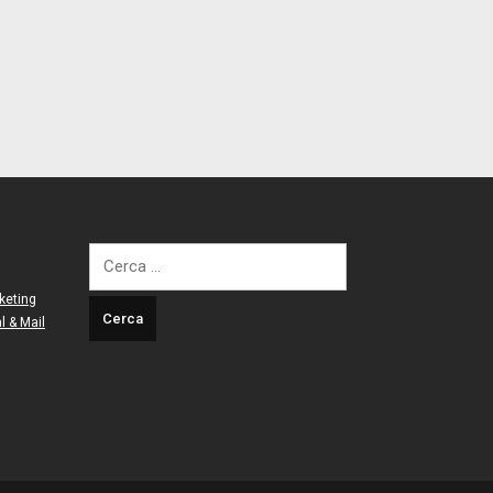
Ricerca
per:
keting
l & Mail