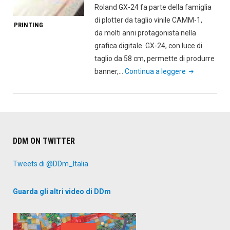
Roland GX-24 fa parte della famiglia
di plotter da taglio vinile CAMM-1,
PRINTING
da molti anni protagonista nella
grafica digitale. GX-24, con luce di
taglio da 58 cm, permette di produrre
"Roland
banner,…
Continua a leggere
GX-
24
produce
anche
circuiti
DDM ON TWITTER
stampati"
Tweets di @DDm_Italia
Guarda gli altri video di DDm