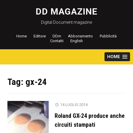
Salta
al
DD MAGAZINE
contenuto
Digital Document magazine
Home
Editore
DDm
Abbonamento
Pubblicità
Contatti
English
HOME
Tag:
gx-24
14 LUGLIO 2014
Roland GX-24 produce anche
circuiti stampati