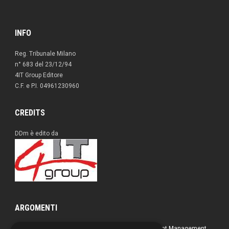
INFO
Reg. Tribunale Milano
n° 683 del 23/12/94
4IT Group Editore
C.F. e P.I. 04961230960
CREDITS
DDm è edito da
ARGOMENTI
Approfondimenti
Box nero
Direct Marketing
Document Management