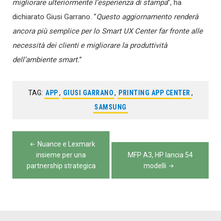
migliorare ulteriormente l’esperienza di stampa
”, ha
dichiarato Giusi Garrano. “
Questo aggiornamento renderà
ancora più semplice per lo Smart UX Center far fronte alle
necessità dei clienti e migliorare la produttività
dell’ambiente smart.
”
TAG:
APP
,
GIUSI GARRANO
,
PRINTING APP CENTER
,
SAMSUNG
Navigazione
Nuance e Lexmark
articoli
insieme per una
MFP A3, HP lancia 54
partnership strategica
modelli