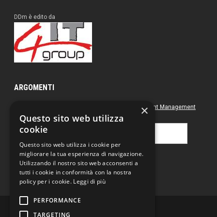
DDm è edito da
ARGOMENTI
×
Approfondimenti
Box nero
Direct Marketing
Document Management
Questo sito web utilizza
Green
Postal & Mail
Printing
cookie
Ricerca
per:
Questo sito web utilizza i cookie per
migliorare la tua esperienza di navigazione.
Utilizzando il nostro sito web acconsenti a
tutti i cookie in conformità con la nostra
policy per i cookie.
Leggi di più
PERFORMANCE
TARGETING