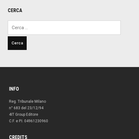
CERCA
Ricerca
per:
INFO
Reg. Tribunale Milano
n° 683 del 23/12/94
4IT Group Editore
C.F. e P.I. 04961230960
CREDITS