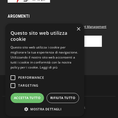
ARGOMENTI
×
Approfondimenti
Box nero
Direct Marketing
Document Management
Questo sito web utilizza
Green
Postal & Mail
Printing
cookie
Ricerca
per:
Questo sito web utilizza i cookie per
migliorare la tua esperienza di navigazione.
Utilizzando il nostro sito web acconsenti a
tutti i cookie in conformità con la nostra
policy per i cookie.
Leggi di più
PERFORMANCE
TARGETING
ACCETTA TUTTO
RIFIUTA TUTTO
Copyright © 2026 DD magazine. Tutti i Diritti Riservati.
MOSTRA DETTAGLI