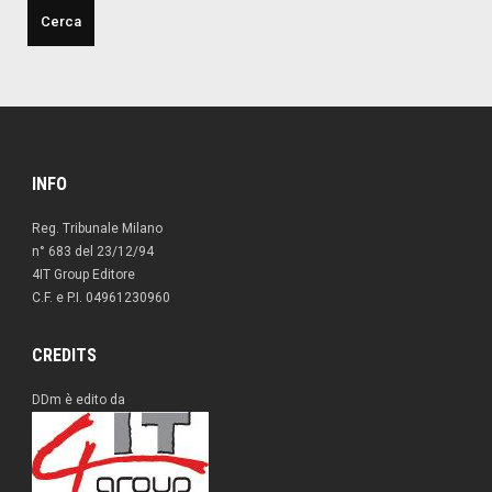
INFO
Reg. Tribunale Milano
n° 683 del 23/12/94
4IT Group Editore
C.F. e P.I. 04961230960
CREDITS
DDm è edito da