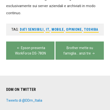
esclusivamente sui server aziendali e archiviati in modo
continuo.
TAG:
DATI SENSIBILI
,
IT
,
MOBILE
,
OPINIONE
,
TOSHIBA
Navigazione
Epson presenta
Brother mette su
articoli
WorkForce DS-780N
famiglia… anzi tre
DDM ON TWITTER
Tweets di @DDm_Italia