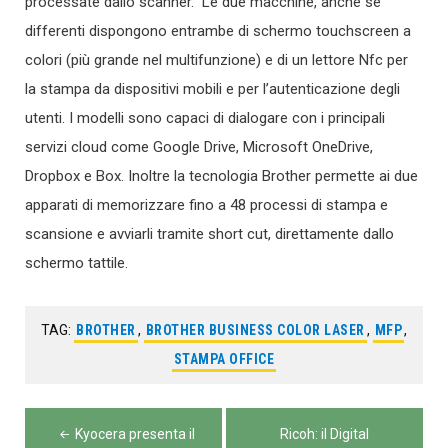
processate dallo scanner. Le due macchine, anche se
differenti dispongono entrambe di schermo touchscreen a
colori (più grande nel multifunzione) e di un lettore Nfc per
la stampa da dispositivi mobili e per l’autenticazione degli
utenti. I modelli sono capaci di dialogare con i principali
servizi cloud come Google Drive, Microsoft OneDrive,
Dropbox e Box. Inoltre la tecnologia Brother permette ai due
apparati di memorizzare fino a 48 processi di stampa e
scansione e avviarli tramite short cut, direttamente dallo
schermo tattile.
TAG:
BROTHER
,
BROTHER BUSINESS COLOR LASER
,
MFP
,
STAMPA OFFICE
Navigazione
Kyocera presenta il
Ricoh: il Digital