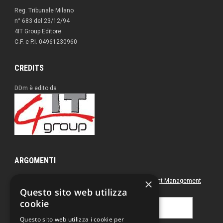
Reg. Tribunale Milano
n° 683 del 23/12/94
4IT Group Editore
C.F. e P.I. 04961230960
CREDITS
DDm è edito da
ARGOMENTI
×
Approfondimenti
Box nero
Direct Marketing
Document Management
Questo sito web utilizza
Green
Postal & Mail
Printing
cookie
Ricerca
per:
Questo sito web utilizza i cookie per