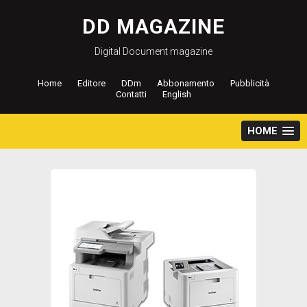
Salta
al
DD MAGAZINE
contenuto
Digital Document magazine
Home
Editore
DDm
Abbonamento
Pubblicità
Contatti
English
HOME