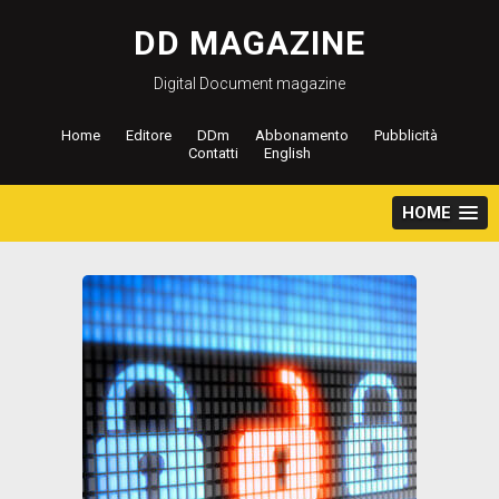
Salta
al
DD MAGAZINE
contenuto
Digital Document magazine
Home
Editore
DDm
Abbonamento
Pubblicità
Contatti
English
HOME