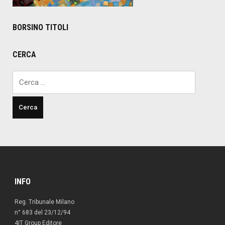
BORSINO TITOLI
CERCA
Ricerca
per:
INFO
Reg. Tribunale Milano
n° 683 del 23/12/94
4IT Group Editore