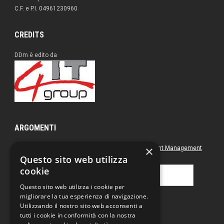
C.F. e P.I. 04961230960
CREDITS
DDm è edito da
ARGOMENTI
×
Approfondimenti
Box nero
Direct Marketing
Document Management
Questo sito web utilizza
Green
Postal & Mail
Printing
cookie
Ricerca
per:
Questo sito web utilizza i cookie per
migliorare la tua esperienza di navigazione.
Utilizzando il nostro sito web acconsenti a
tutti i cookie in conformità con la nostra