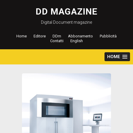
Salta
al
DD MAGAZINE
contenuto
Digital Document magazine
Home
Editore
DDm
Abbonamento
Pubblicità
Contatti
English
HOME