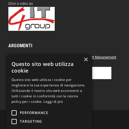
DDm è edito da
ARGOMENTI
×
Approfondimenti
Box nero
Direct Marketing
Document Management
Questo sito web utilizza
Green
Postal & Mail
Printing
cookie
Ricerca
per:
Questo sito web utilizza i cookie per
migliorare la tua esperienza di navigazione.
Utilizzando il nostro sito web acconsenti a
tutti i cookie in conformità con la nostra
policy per i cookie.
Leggi di più
PERFORMANCE
TARGETING