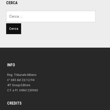
CERCA
Ricerca
per:
INFO
Reg. Tribunale Milano
n° 683 del 23/12/94
4IT Group Editore
C.F. e P.I. 04961230960
CREDITS