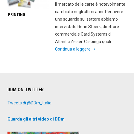
Il mercato delle carte è notevolmente
cambiato negli ultimi anni. Per avere
PRINTING
uno squarcio sul settore abbiamo
intervistato René Stoerk, direttore
commerciale Card Systems di
Atlantic Zeiser. Ci spiega quali…
"Cambiamenti
Continua a leggere
e
scenari
nel
mondo
delle
DDM ON TWITTER
carte"
Tweets di @DDm_Italia
Guarda gli altri video di DDm