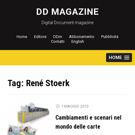
Salta
al
DD MAGAZINE
contenuto
Digital Document magazine
Home
Editore
DDm
Abbonamento
Pubblicità
Contatti
English
HOME
Tag:
René Stoerk
1 MAGGIO 2013
Cambiamenti e scenari nel
mondo delle carte