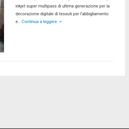
inkjet super multipass di ultima generazione per la
decorazione digitale di tessuti per l’abbigliamento
"Durst
e…
Continua a leggere
presenta
la
nuova
Serie
Alpha
a
ITMA
2015"