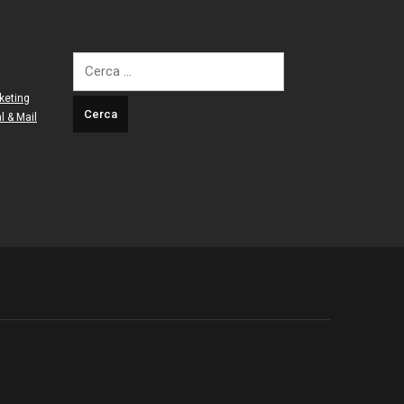
Ricerca
per:
keting
l & Mail