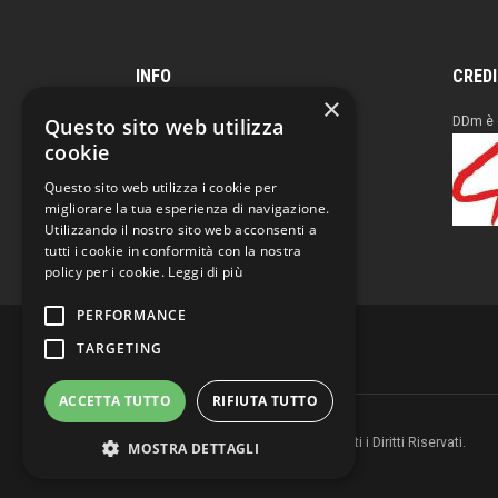
INFO
CRED
×
Questo sito web utilizza
Reg. Tribunale Milano
DDm è 
n° 683 del 23/12/94
cookie
4IT Group Editore
Questo sito web utilizza i cookie per
C.F. e P.I. 04961230960
migliorare la tua esperienza di navigazione.
Utilizzando il nostro sito web acconsenti a
tutti i cookie in conformità con la nostra
policy per i cookie.
Leggi di più
PERFORMANCE
TARGETING
ACCETTA TUTTO
RIFIUTA TUTTO
Copyright © 2026 DD magazine. Tutti i Diritti Riservati.
MOSTRA DETTAGLI