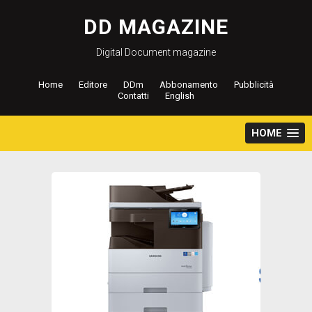
Salta
al
DD MAGAZINE
contenuto
Digital Document magazine
Home
Editore
DDm
Abbonamento
Pubblicità
Contatti
English
HOME