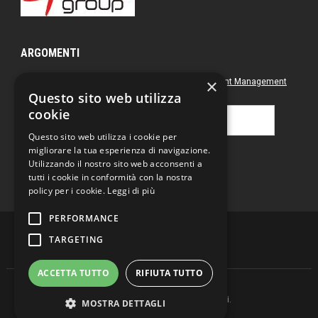
ARGOMENTI
×
Approfondimenti
Box nero
Direct Marketing
Document Management
Questo sito web utilizza
Green
Postal & Mail
Printing
cookie
Ricerca
per:
Questo sito web utilizza i cookie per
migliorare la tua esperienza di navigazione.
Utilizzando il nostro sito web acconsenti a
tutti i cookie in conformità con la nostra
policy per i cookie.
Leggi di più
PERFORMANCE
TARGETING
ACCETTA TUTTO
RIFIUTA TUTTO
Copyright © 2026 DD magazine. Tutti i Diritti Riservati.
MOSTRA DETTAGLI