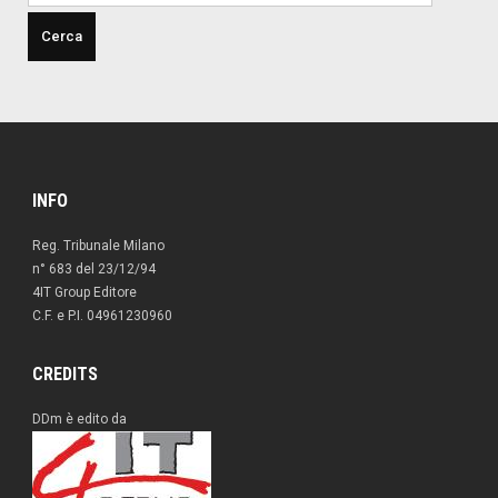
INFO
Reg. Tribunale Milano
n° 683 del 23/12/94
4IT Group Editore
C.F. e P.I. 04961230960
CREDITS
DDm è edito da