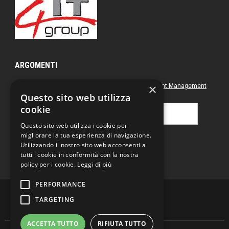
ARGOMENTI
×
Approfondimenti
Box nero
Direct Marketing
Document Management
Questo sito web utilizza
Green
Postal & Mail
Printing
cookie
Ricerca
per:
Questo sito web utilizza i cookie per
migliorare la tua esperienza di navigazione.
Utilizzando il nostro sito web acconsenti a
tutti i cookie in conformità con la nostra
policy per i cookie.
Leggi di più
PERFORMANCE
TARGETING
ACCETTA TUTTO
RIFIUTA TUTTO