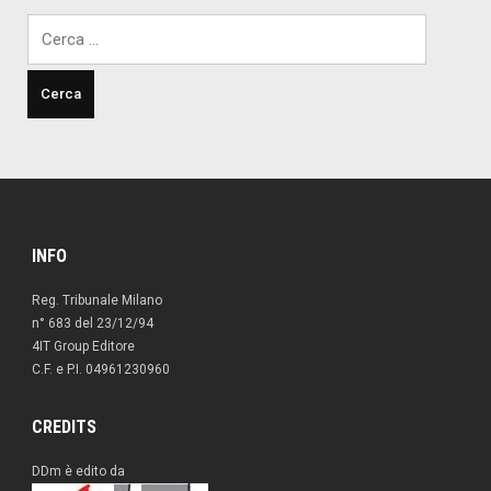
Ricerca
per:
INFO
Reg. Tribunale Milano
n° 683 del 23/12/94
4IT Group Editore
C.F. e P.I. 04961230960
CREDITS
DDm è edito da