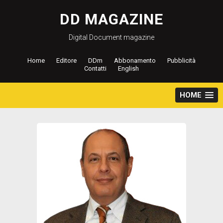
Salta
al
DD MAGAZINE
contenuto
Digital Document magazine
Home
Editore
DDm
Abbonamento
Pubblicità
Contatti
English
HOME