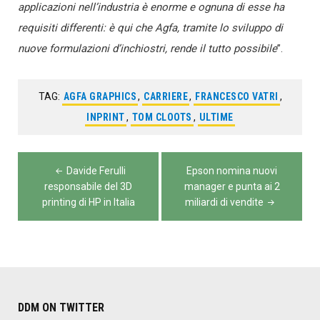
applicazioni nell’industria è enorme e ognuna di esse ha
requisiti differenti: è qui che Agfa, tramite lo sviluppo di
nuove formulazioni d’inchiostri, rende il tutto possibile
”.
TAG:
AGFA GRAPHICS
,
CARRIERE
,
FRANCESCO VATRI
,
INPRINT
,
TOM CLOOTS
,
ULTIME
Navigazione
Davide Ferulli
Epson nomina nuovi
articoli
responsabile del 3D
manager e punta ai 2
printing di HP in Italia
miliardi di vendite
DDM ON TWITTER