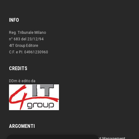
INFO
Reg. Tribunale Milano
n° 683 del 23/12/94
4IT Group Editore
C.F. e P.I. 04961230960
CREDITS
DDm è edito da
ARGOMENTI
Approfondimenti
Box nero
Direct Marketing
Document Management