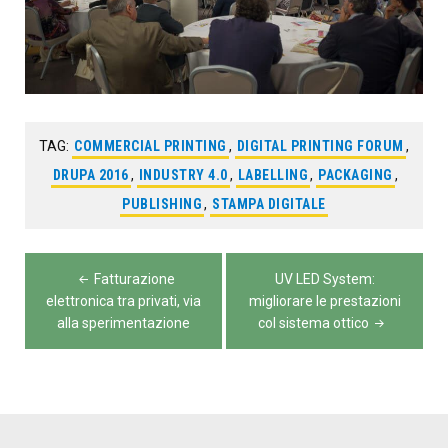
TAG:
COMMERCIAL PRINTING
,
DIGITAL PRINTING FORUM
,
DRUPA 2016
,
INDUSTRY 4.0
,
LABELLING
,
PACKAGING
,
PUBLISHING
,
STAMPA DIGITALE
Navigazione
Fatturazione
UV LED System:
articoli
elettronica tra privati, via
migliorare le prestazioni
alla sperimentazione
col sistema ottico