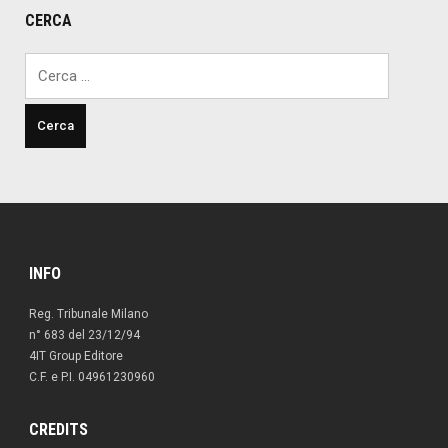
CERCA
Ricerca
per:
INFO
Reg. Tribunale Milano
n° 683 del 23/12/94
4IT Group Editore
C.F. e P.I. 04961230960
CREDITS