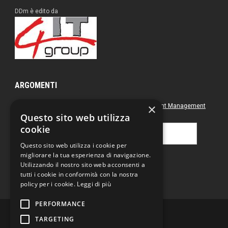
DDm è edito da
ARGOMENTI
×
Approfondimenti
Box nero
Direct Marketing
Document Management
Questo sito web utilizza
Green
Postal & Mail
Printing
cookie
Ricerca
per:
Questo sito web utilizza i cookie per
migliorare la tua esperienza di navigazione.
Utilizzando il nostro sito web acconsenti a
tutti i cookie in conformità con la nostra
policy per i cookie.
Leggi di più
PERFORMANCE
TARGETING