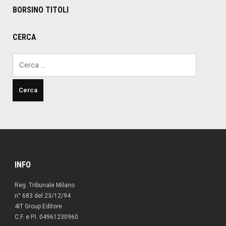
BORSINO TITOLI
CERCA
Ricerca
per:
INFO
Reg. Tribunale Milano
n° 683 del 23/12/94
4IT Group Editore
C.F. e P.I. 04961230960