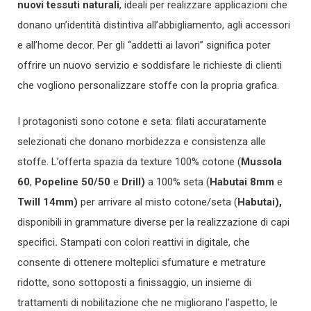
nuovi tessuti naturali
, ideali per realizzare applicazioni che
donano un’identità distintiva all’abbigliamento, agli accessori
e all’home decor. Per gli “addetti ai lavori” significa poter
offrire un nuovo servizio e soddisfare le richieste di clienti
che vogliono personalizzare stoffe con la propria grafica.
I protagonisti sono cotone e seta: filati accuratamente
selezionati che donano morbidezza e consistenza alle
stoffe. L’offerta spazia da texture 100% cotone (
Mussola
60
,
Popeline 50/50
e
Drill)
a 100% seta (
Habutai 8mm
e
Twill 14mm)
per arrivare al misto cotone/seta (
Habutai),
disponibili in grammature diverse per la realizzazione di capi
specifici
.
Stampati con colori reattivi in digitale, che
consente di ottenere molteplici sfumature e metrature
ridotte, sono sottoposti a finissaggio, un insieme di
trattamenti di nobilitazione che ne migliorano l’aspetto, le