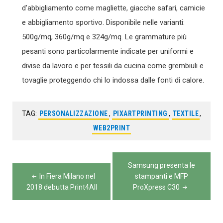
d’abbigliamento come magliette, giacche safari, camicie
e abbigliamento sportivo. Disponibile nelle varianti:
500g/mq, 360g/mq e 324g/mq. Le grammature più
pesanti sono particolarmente indicate per uniformi e
divise da lavoro e per tessili da cucina come grembiuli e
tovaglie proteggendo chi lo indossa dalle fonti di calore.
TAG:
PERSONALIZZAZIONE
,
PIXARTPRINTING
,
TEXTILE
,
WEB2PRINT
Navigazione
Samsung presenta le
articoli
In Fiera Milano nel
stampanti e MFP
2018 debutta Print4All
ProXpress C30