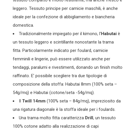
tessuto compatto e molto resistente, ma anche fresco e
leggero. Tessuto principe per camicie maschili, è anche
ideale per la confezione di abbigliamento e biancheria
domestica.
Tradizionalmente impiegato per il kimono, l’
Habutai
è
un tessuto leggero e scintillante nonostante la trama
fitta. Particolarmente indicato per foulard, camicie
femminili e lingerie, può essere utilizzato anche per
tendaggi, paralumi e rivestimenti, donando un finish molto
raffinato. E’ possibile scegliere tra due tipologie di
composizione della stoffa: Habutai 8mm (100% seta –
54g/mq) e Habutai (cotone/seta -54g/mq).
Il
Twill 14mm
(100% seta – 84g/mq), impreziosito da
una rigatura diagonale è la stoffa ideale per i foulards.
Una trama molto fitta caratterizza
Drill
, un tessuto
100% cotone adatto alla realizzazione di capi