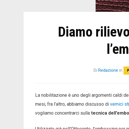
Diamo riliev
l’e
Di
Redazione
in
P
La nobilitazione è uno degli argomenti caldi d
mesi, fra l’altro, abbiamo discusso di
vernici st
vogliamo concentrarci sulla
tecnica dell’emb
Utilizzato già nell’Ottocento, l’embossing per