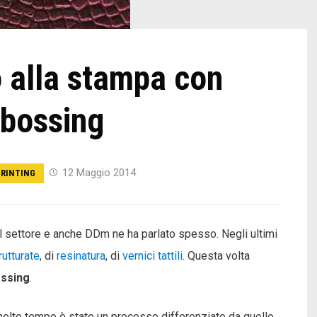
o alla stampa con
mbossing
12 Maggio 2014
RINTING
el settore e anche DDm ne ha parlato spesso. Negli ultimi
rutturate
, di
resinatura
, di
vernici tattili
. Questa volta
ossing
.
 molto tempo è stato un processo differenziato da quello