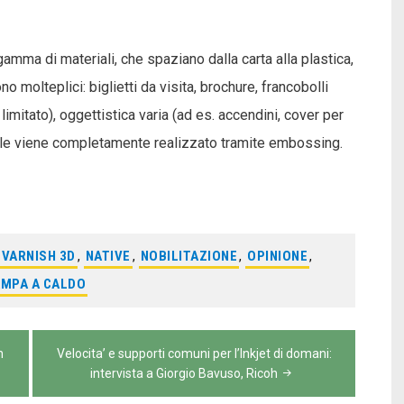
mma di materiali, che spaziano dalla carta alla plastica,
o molteplici: biglietti da visita, brochure, francobolli
imitato), oggettistica varia (ad es. accendini, cover per
ille viene completamente realizzato tramite embossing.
TVARNISH 3D
,
NATIVE
,
NOBILITAZIONE
,
OPINIONE
,
MPA A CALDO
n
Velocita’ e supporti comuni per l’Inkjet di domani:
intervista a Giorgio Bavuso, Ricoh