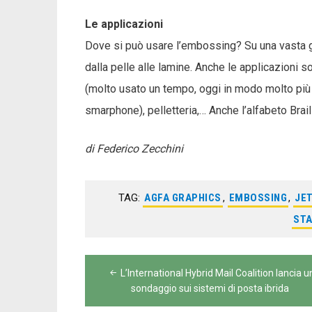
Le applicazioni
Dove si può usare l’embossing? Su una vasta ga
dalla pelle alle lamine. Anche le applicazioni son
(molto usato un tempo, oggi in modo molto più l
smarphone), pelletteria,… Anche l’alfabeto Bra
di Federico Zecchini
TAG:
AGFA GRAPHICS
,
EMBOSSING
,
JE
STA
Navigazione
L’International Hybrid Mail Coalition lancia u
articoli
sondaggio sui sistemi di posta ibrida