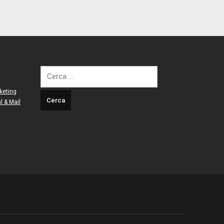
Ricerca
per:
keting
l & Mail