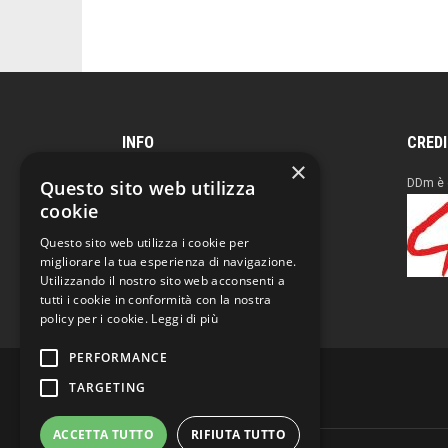
INFO
CRED
×
Reg. Tribunale Milano
DDm è 
Questo sito web utilizza
n° 683 del 23/12/94
cookie
4IT Group Editore
Questo sito web utilizza i cookie per
C.F. e P.I. 04961230960
migliorare la tua esperienza di navigazione.
Utilizzando il nostro sito web acconsenti a
tutti i cookie in conformità con la nostra
policy per i cookie.
Leggi di più
PERFORMANCE
TARGETING
ACCETTA TUTTO
RIFIUTA TUTTO