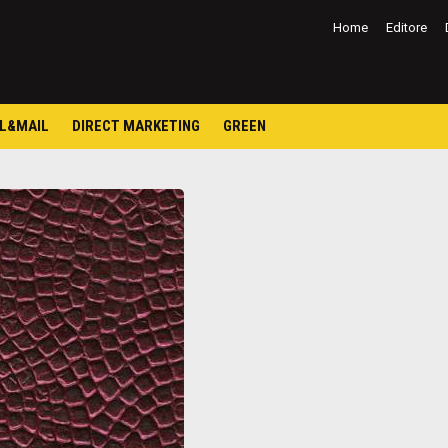
Salta
al
Home
Editore
contenuto
L&MAIL
DIRECT MARKETING
GREEN