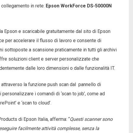
il collegamento in rete:
Epson
WorkForce
DS-50000N
a Epson e scaricabile gratuitamente dal sito di Epson
rce per accelerare il flusso di lavoro e consente di
oni sottoposte a scansione praticamente in tutti gli archivi
ffre soluzioni client e server personalizzate che
entemente dalle loro dimensioni o dalle funzionalità IT.
 attraverso la funzione push scan dal pannello di
à di personalizzare i comandi di ‘scan to job’, come ad
ePoint’ e ‘scan to cloud’.
oducts di Epson Italia, afferma: “
Questi scanner sono
eseguire facilmente attività complesse, senza la